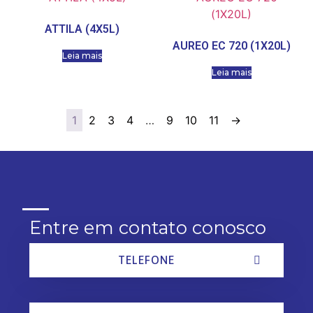
ATTILA (4X5L)
AUREO EC 720 (1X20L)
Leia mais
Leia mais
1
2
3
4
…
9
10
11
→
Entre em contato conosco
TELEFONE